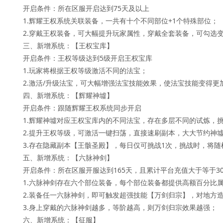
    开启条件：所在区服开启达到75天及以上

    1.辉耀王权系统关联装备，一共有十个不同部位+1个特殊部位；

    2.穿戴王权装备，可大幅提升玩家属性，穿戴全套装备，可勾选变身炫酷外观显示；

    三、新增系统：【王权宝库】

    开启条件：王权等级达到5级开启王权宝库

    1.玩家将根据王权等级激活不同的法宝；

    2.激活/升级法宝，可大幅增强法宝技能效果，使法宝技能变得更加强大；

    四、新增系统：【辉耀神墟】

    开启条件：跟随辉耀王权系统同步开启

    1.辉耀神墟对应王权宝库内的不同法宝，存在多层不同的试炼，挑战BOSS，可获得丰厚奖励；

    2.提升王权等级，可激活一键扫荡，直接速刷副本，大大节约神墟刷怪时间；

    3.存在隐藏副本【王骸圣殿】，每日仅可挑战1次，挑战时，将随机出现神墟中的一只BOSS，且必掉其对应的王权装备！

    五、新增系统：【六脉神剑】

    开启条件：所在区服开服达到165天，且累计平台充值大于等于3000元

    1.六脉神剑存在六个部位装备，每个部位装备都提供高额百分比属性；

    2.装备任一六脉神剑，即可触发超强技能【万剑归宗】，对地方造成超强多段伤害；

    3.身上穿戴的六脉神剑越多，等阶越高，则万剑归宗效果越强；

    六、新增系统：【征服】
